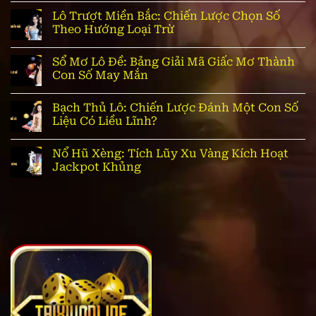
Lô Trượt Miền Bắc: Chiến Lược Chọn Số
Theo Hướng Loại Trừ
Sổ Mơ Lô Đề: Bảng Giải Mã Giấc Mơ Thành
Con Số May Mắn
Bạch Thủ Lô: Chiến Lược Đánh Một Con Số
Liệu Có Liều Lĩnh?
Nổ Hũ Xèng: Tích Lũy Xu Vàng Kích Hoạt
Jackpot Khủng