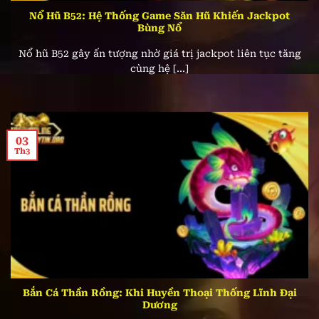
Nổ Hũ B52: Hệ Thống Game Săn Hũ Khiến Jackpot
Bùng Nổ
Nổ hũ B52 gây ấn tượng nhờ giá trị jackpot liên tục tăng
cùng hệ [...]
03
Th3
Bắn Cá Thần Rồng: Khi Huyền Thoại Thống Lĩnh Đại
Dương