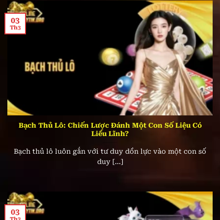
03
Th3
Bạch Thủ Lô: Chiến Lược Đánh Một Con Số Liệu Có
Liều Lĩnh?
Bạch thủ lô luôn gắn với tư duy dồn lực vào một con số
duy [...]
03
Th3