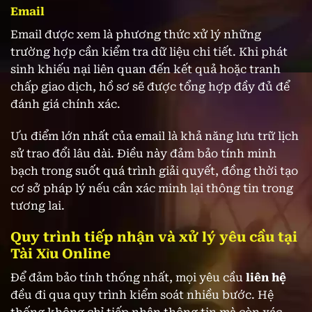
Email
Email được xem là phương thức xử lý những
trường hợp cần kiểm tra dữ liệu chi tiết. Khi phát
sinh khiếu nại liên quan đến kết quả hoặc tranh
chấp giao dịch, hồ sơ sẽ được tổng hợp đầy đủ để
đánh giá chính xác.
Ưu điểm lớn nhất của email là khả năng lưu trữ lịch
sử trao đổi lâu dài. Điều này đảm bảo tính minh
bạch trong suốt quá trình giải quyết, đồng thời tạo
cơ sở pháp lý nếu cần xác minh lại thông tin trong
tương lai.
Quy trình tiếp nhận và xử lý yêu cầu tại
Tài Xỉu Online
Để đảm bảo tính thống nhất, mọi yêu cầu
liên hệ
đều đi qua quy trình kiểm soát nhiều bước. Hệ