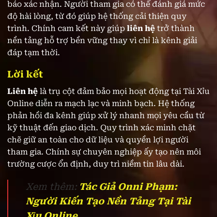
báo xác nhận. Người tham gia có thể đánh giá mức
độ hài lòng, từ đó giúp hệ thống cải thiện quy
trình. Chính cam kết này giúp
liên hệ
trở thành
nền tảng hỗ trợ bền vững thay vì chỉ là kênh giải
đáp tạm thời.
Lời kết
Liên hệ
là trụ cột đảm bảo mọi hoạt động tại Tài Xỉu
Online diễn ra mạch lạc và minh bạch. Hệ thống
phản hồi đa kênh giúp xử lý nhanh mọi yêu cầu từ
kỹ thuật đến giao dịch. Quy trình xác minh chặt
chẽ giữ an toàn cho dữ liệu và quyền lợi người
tham gia. Chính sự chuyên nghiệp ấy tạo nên môi
trường cược ổn định, duy trì niềm tin lâu dài.
Xem thêm:
Tác Giả Onni Phạm:
Người Kiến Tạo Nền Tảng Tại Tài
Xỉu Online