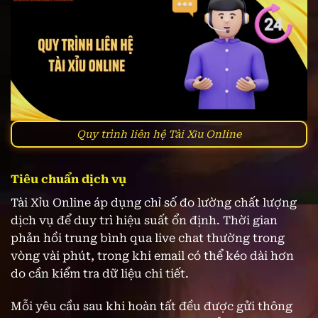
Quy trình liên hệ Tài Xỉu Online
Tiêu chuẩn dịch vụ
Tài Xỉu Online áp dụng chỉ số đo lường chất lượng
dịch vụ để duy trì hiệu suất ổn định. Thời gian
phản hồi trung bình qua live chat thường trong
vòng vài phút, trong khi email có thể kéo dài hơn
do cần kiểm tra dữ liệu chi tiết.
Mỗi yêu cầu sau khi hoàn tất đều được gửi thông