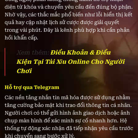
diện từ khóa và chuyển yêu cầu đến đúng bộ phận.
Nhờ vậy, các thắc mắc phổ biến như lỗi hiển thị kết
quả hay cập nhật lịch sử cược được giải quyết
trong vài phút. Đây là kênh phù hợp khi cần phản
hồi khẩn cấp.
Xem thêm:
Điều Khoản & Điều
Kiện Tại Tài Xỉu Online Cho Người
Chơi
Hỗ trợ qua Telegram
Các nền tảng nhắn tin mã hóa được sử dụng nhằm
tăng cường bảo mật khi trao đổi thông tin cá nhân.
Người chơi có thể gửi hình ảnh giao dịch hoặc ảnh
chụp màn hình để xác minh sự cố nhanh hơn. Hệ
thống tự động xác nhận đã tiếp nhận yêu cầu trước
khi chuyển sang bước xử lý.