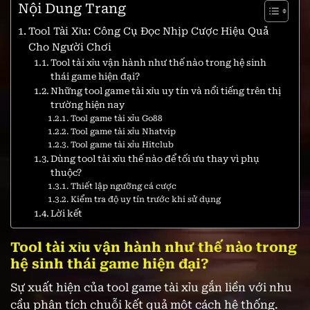
Nội Dung Trang
Tool Tài Xỉu: Công Cụ Đọc Nhịp Cược Hiệu Quả
Cho Người Chơi
Tool tài xỉu vận hành như thế nào trong hệ sinh
thái game hiện đại?
Những tool game tài xỉu uy tín và nổi tiếng trên thị
trường hiện nay
Tool game tài xỉu Go88
Tool game tài xỉu Nhatvip
Tool game tài xỉu Hitclub
Dùng tool tài xỉu thế nào để tối ưu thay vì phụ
thuộc?
Thiết lập ngưỡng cá cược
Kiểm tra độ uy tín trước khi sử dụng
Lời kết
Tool tài xỉu vận hành như thế nào trong
hệ sinh thái game hiện đại?
Sự xuất hiện của tool game tài xỉu gắn liền với nhu
cầu phân tích chuỗi kết quả một cách hệ thống.