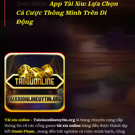
Xem thêm:
App Tài Xỉu: Lựa Chọn
Cá Cược Thông Minh Trên Di
Động
Tài xỉu online
- Taixiuonlineuytin.org
là trang chuyên cung cấp
thông tin về các cổng game
tài xỉu online
hàng đầu được thành lập
bởi
Onnie Phạm
, mang đến trải nghiệm cá cược minh bạch, công