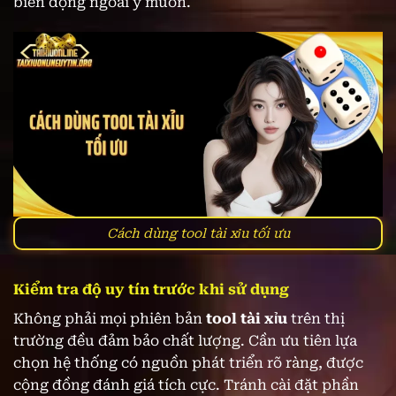
biến động ngoài ý muốn.
Cách dùng tool tài xỉu tối ưu
Kiểm tra độ uy tín trước khi sử dụng
Không phải mọi phiên bản
tool tài xỉu
trên thị
trường đều đảm bảo chất lượng. Cần ưu tiên lựa
chọn hệ thống có nguồn phát triển rõ ràng, được
cộng đồng đánh giá tích cực. Tránh cài đặt phần