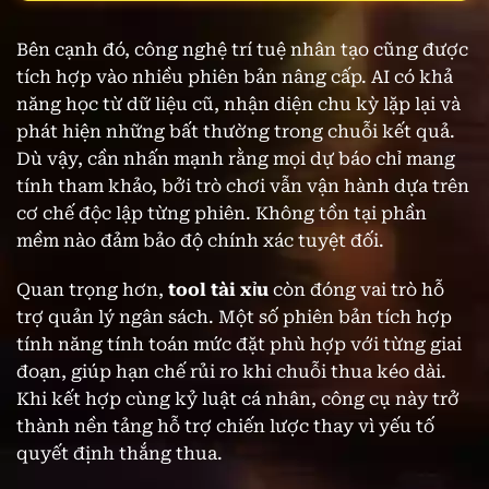
Bên cạnh đó, công nghệ trí tuệ nhân tạo cũng được
tích hợp vào nhiều phiên bản nâng cấp. AI có khả
năng học từ dữ liệu cũ, nhận diện chu kỳ lặp lại và
phát hiện những bất thường trong chuỗi kết quả.
Dù vậy, cần nhấn mạnh rằng mọi dự báo chỉ mang
tính tham khảo, bởi trò chơi vẫn vận hành dựa trên
cơ chế độc lập từng phiên. Không tồn tại phần
mềm nào đảm bảo độ chính xác tuyệt đối.
Quan trọng hơn,
tool tài xỉu
còn đóng vai trò hỗ
trợ quản lý ngân sách. Một số phiên bản tích hợp
tính năng tính toán mức đặt phù hợp với từng giai
đoạn, giúp hạn chế rủi ro khi chuỗi thua kéo dài.
Khi kết hợp cùng kỷ luật cá nhân, công cụ này trở
thành nền tảng hỗ trợ chiến lược thay vì yếu tố
quyết định thắng thua.