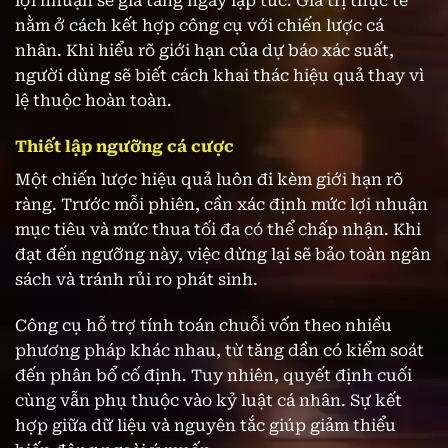
lợi nhuận sẽ gia tăng ngay lập tức. Giá trị thực tế
nằm ở cách kết hợp công cụ với chiến lược cá
nhân. Khi hiểu rõ giới hạn của dự báo xác suất,
người dùng sẽ biết cách khai thác hiệu quả thay vì
lệ thuộc hoàn toàn.
Thiết lập ngưỡng cá cược
Một chiến lược hiệu quả luôn đi kèm giới hạn rõ
ràng. Trước mỗi phiên, cần xác định mức lợi nhuận
mục tiêu và mức thua tối đa có thể chấp nhận. Khi
đạt đến ngưỡng này, việc dừng lại sẽ bảo toàn ngân
sách và tránh rủi ro phát sinh.
Công cụ hỗ trợ tính toán chuỗi vốn theo nhiều
phương pháp khác nhau, từ tăng dần có kiểm soát
đến phân bổ cố định. Tuy nhiên, quyết định cuối
cùng vẫn phụ thuộc vào kỷ luật cá nhân. Sự kết
hợp giữa dữ liệu và nguyên tắc giúp giảm thiểu