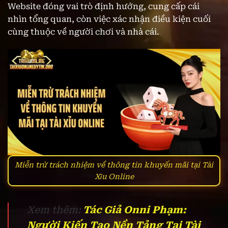
Website đóng vai trò định hướng, cung cấp cái
nhìn tổng quan, còn việc xác nhận điều kiện cuối
cùng thuộc về người chơi và nhà cái.
Miễn trừ trách nhiệm về thông tin khuyến mãi tại Tài
Xỉu Online
Xem thêm:
Tác Giả Onni Phạm:
Người Kiến Tạo Nền Tảng Tại Tài