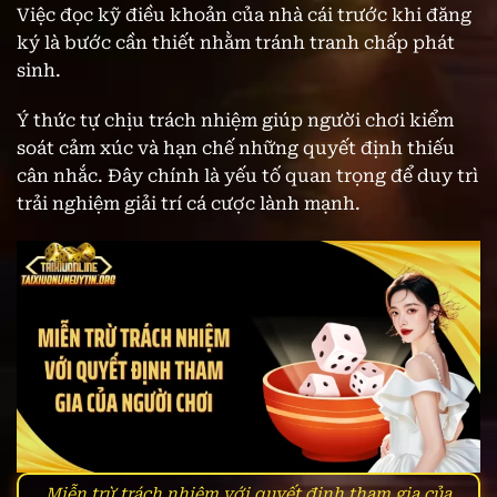
Việc đọc kỹ điều khoản của nhà cái trước khi đăng
ký là bước cần thiết nhằm tránh tranh chấp phát
sinh.
Ý thức tự chịu trách nhiệm giúp người chơi kiểm
soát cảm xúc và hạn chế những quyết định thiếu
cân nhắc. Đây chính là yếu tố quan trọng để duy trì
trải nghiệm giải trí cá cược lành mạnh.
Miễn trừ trách nhiệm với quyết định tham gia của