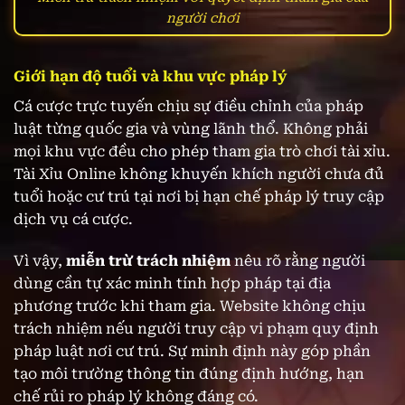
người chơi
Giới hạn độ tuổi và khu vực pháp lý
Cá cược trực tuyến chịu sự điều chỉnh của pháp
luật từng quốc gia và vùng lãnh thổ. Không phải
mọi khu vực đều cho phép tham gia trò chơi tài xỉu.
Tài Xỉu Online không khuyến khích người chưa đủ
tuổi hoặc cư trú tại nơi bị hạn chế pháp lý truy cập
dịch vụ cá cược.
Vì vậy,
miễn trừ trách nhiệm
nêu rõ rằng người
dùng cần tự xác minh tính hợp pháp tại địa
phương trước khi tham gia. Website không chịu
trách nhiệm nếu người truy cập vi phạm quy định
pháp luật nơi cư trú. Sự minh định này góp phần
tạo môi trường thông tin đúng định hướng, hạn
chế rủi ro pháp lý không đáng có.