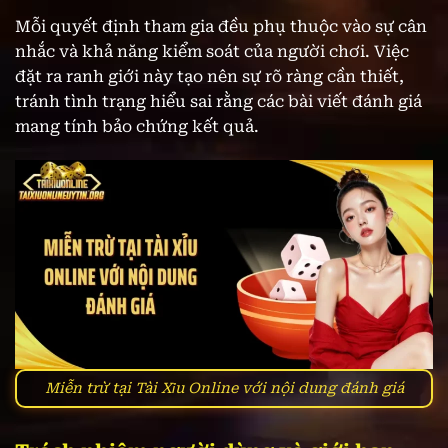
Mỗi quyết định tham gia đều phụ thuộc vào sự cân
nhắc và khả năng kiểm soát của người chơi. Việc
đặt ra ranh giới này tạo nên sự rõ ràng cần thiết,
tránh tình trạng hiểu sai rằng các bài viết đánh giá
mang tính bảo chứng kết quả.
Miễn trừ tại Tài Xỉu Online với nội dung đánh giá