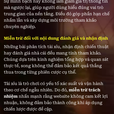
Sự minh bạch này không làm giảm giá trị thông tin
mà ngược lại, giúp người dùng hiểu đúng vai trò
trung gian của nền tảng. Điều đó góp phần hạn chế
nhầm lẫn và xây dựng môi trường tham khảo
chuyên nghiệp.
Miễn trừ đối với nội dung đánh giá và nhận định
Những bài phân tích tài xỉu, nhận định chiến thuật
hay đánh giá nhà cái đều mang tính tham khảo.
Chúng dựa trên kinh nghiệm tổng hợp và quan sát
thực tế, song không thể đảm bảo kết quả thắng
thua trong từng phiên cược cụ thể.
Tài xỉu là trò chơi có yếu tố xác suất và vận hành
theo cơ chế ngẫu nhiên. Do đó,
miễn trừ trách
nhiệm
nhấn mạnh rằng website không cam kết lợi
nhuận, không đảm bảo thành công khi áp dụng
chiến lược được đề cập.