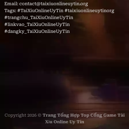
Email: contact@taixiuonlineuytin.org
Tags: #TaiXiuOnlineUyTin #taixiuonlineuytinorg
#trangchu_TaiXiuOnlineUyTin
#linkvao_TaiXiuOnlineUyTin
#dangky_TaiXiuOnlineUyTin
Copyright 2026 ©
Trang Tổng Hợp Top Cổng Game Tài
Xỉu Online Uy Tín